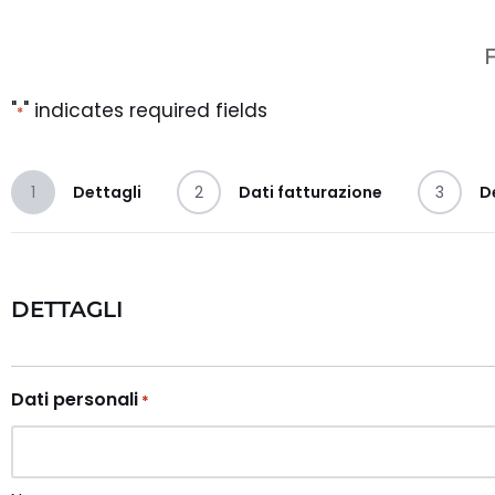
"
" indicates required fields
*
1
Dettagli
2
Dati fatturazione
3
D
DETTAGLI
Dati personali
*