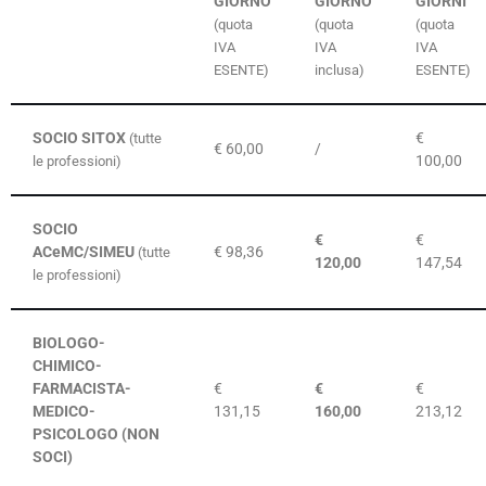
GIORNO
GIORNO
GIORNI
(quota
(quota
(quota
IVA
IVA
IVA
ESENTE)
inclusa)
ESENTE)
SOCIO SITOX
€
(tutte
€ 60,00
/
100,00
le professioni)
SOCIO
€
€
ACeMC/SIMEU
€ 98,36
(tutte
120,00
147,54
le professioni)
BIOLOGO-
CHIMICO-
FARMACISTA-
€
€
€
MEDICO-
131,15
160,00
213,12
PSICOLOGO (NON
SOCI)